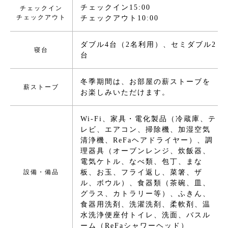
チェックイン15:00
チェックイン
チェックアウト
チェックアウト10:00
ダブル4台（2名利用）、セミダブル2
寝台
台
冬季期間は、お部屋の薪ストーブを
薪ストーブ
お楽しみいただけます。
Wi-Fi、家具・電化製品（冷蔵庫、テ
レビ、エアコン、掃除機、加湿空気
清浄機、ReFaヘアドライヤー）、調
理器具（オーブンレンジ、炊飯器、
電気ケトル、なべ類、包丁、まな
設備・備品
板、お玉、フライ返し、菜箸、ザ
ル、ボウル）、食器類（茶碗、皿、
グラス、カトラリー等）、ふきん、
食器用洗剤、洗濯洗剤、柔軟剤、温
水洗浄便座付トイレ、洗面、バスル
ーム（ReFaシャワーヘッド）