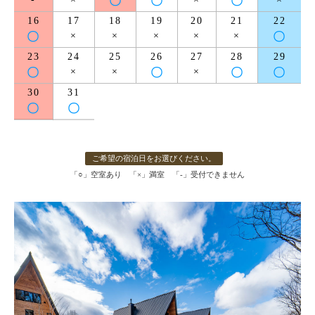
〇
〇
〇
16
17
18
19
20
21
22
〇
×
×
×
×
×
〇
23
24
25
26
27
28
29
〇
×
×
〇
×
〇
〇
30
31
〇
〇
ご希望の宿泊日をお選びください。
「○」空室あり 「×」満室 「-」受付できません