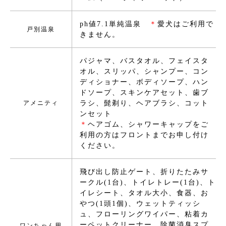
ph値7.1単純温泉
＊
愛犬はご利用で
戸別温泉
きません。
パジャマ、バスタオル、フェイスタ
オル、スリッパ、シャンプー、コン
ディショナー、ボディソープ、ハン
ドソープ、スキンケアセット、歯ブ
アメニティ
ラシ、髭剃り、ヘアブラシ、コット
ンセット
＊
ヘアゴム、シャワーキャップをご
利用の方はフロントまでお申し付け
ください。
飛び出し防止ゲート、折りたたみサ
ークル(1台)、トイレトレー(1台)、ト
イレシート、タオル大小、食器、お
やつ(1頭1個)、ウェットティッシ
ュ、フローリングワイパー、粘着カ
ーペットクリーナー、除菌消臭スプ
ワンちゃん用