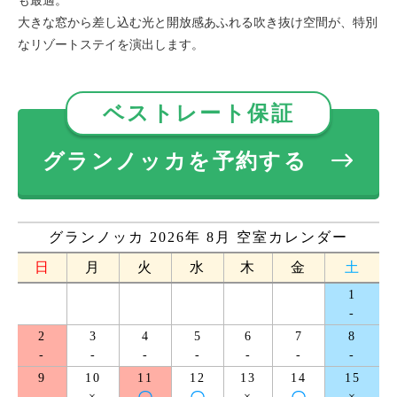
も最適。
大きな窓から差し込む光と開放感あふれる吹き抜け空間が、特別
なリゾートステイを演出します。
ベストレート保証
グランノッカを予約する
グランノッカ 2026年 8月 空室カレンダー
日
月
火
水
木
金
土
1
-
2
3
4
5
6
7
8
-
-
-
-
-
-
-
9
10
11
12
13
14
15
-
×
×
×